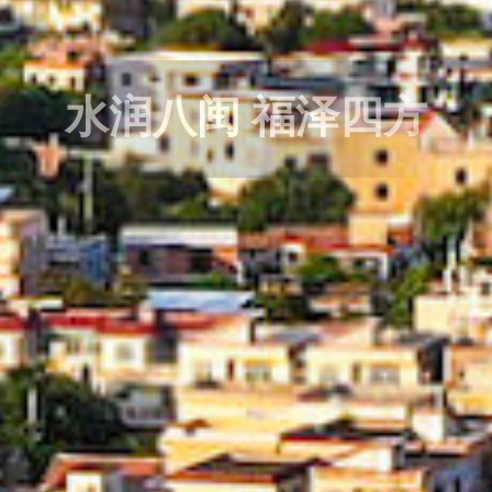
水润八闽 福泽四方